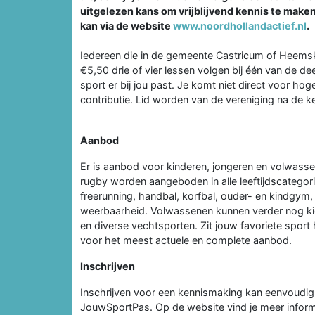
uitgelezen kans om vrijblijvend kennis te maken
kan via de website
www.noordhollandactief.nl
.
Iedereen die in de gemeente Castricum of Heemsk
€5,50 drie of vier lessen volgen bij één van de 
sport er bij jou past. Je komt niet direct voor hog
contributie. Lid worden van de vereniging na de k
Aanbod
Er is aanbod voor kinderen, jongeren en volwasse
rugby worden aangeboden in alle leeftijdscategor
freerunning, handbal, korfbal, ouder- en kindgym,
weerbaarheid. Volwassenen kunnen verder nog kiez
en diverse vechtsporten. Zit jouw favoriete sport h
voor het meest actuele en complete aanbod.
Inschrijven
Inschrijven voor een kennismaking kan eenvoudi
JouwSportPas. Op de website vind je meer informa