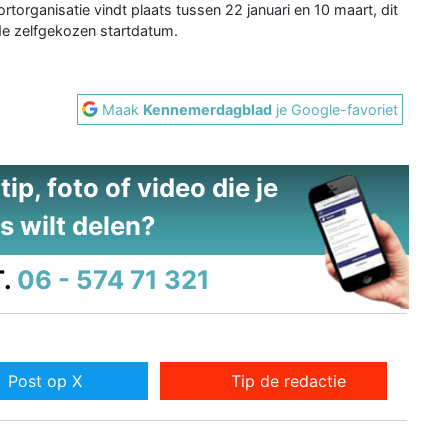
rtorganisatie vindt plaats tussen 22 januari en 10 maart, dit
 de zelfgekozen startdatum.
Maak
Kennemerdagblad
je Google-favoriet
ip, foto of video die je
s wilt delen?
.
06 - 574 71 321
Post op X
Tip de redactie