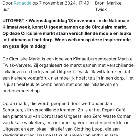
Door
Redactie
op
7 november 2024, 17:49
Bron: Marijke
uur
Twisk
UITGEEST - Woensdagmiddag 13 november, in de Nationale
Klimaatweek, komt Uitgeest samen op de Circulaire markt.
Op deze Circulaire markt staan verschillende mooie en leuke
initiatieven uit het dorp. Wees welkom op deze inspirerende
en gezellige middag!
De Circulaire Markt is een idee van Klimaatburgemeester Marijke
Twisk-Verveer. Zij organiseert de markt samen met verschillende
initiatieven en bedrijven uit Uitgeest. Twisk: ‘Ik wil laten zien dat
een kleinere voetafdruk niet moeilijk hoeft te zijn in een dorp. Het
is juist heel leuk te combineren met sociale initiatieven en
ondernemerschap.’
Op de markt, die wordt geopend door wethouder Jan
Schouten, zijn verschillende kramen. Zo is er het Repair Café,
een plantenruil van Dorpsraad Uitgeest, een Zero Waste Corner
van lokale winkeliers, een inzameling voor minder bedeelden in
Uitgeest en een lokaal initiatief van Clothing Loop, die aan
kledingruil doen. Daarnaast kunt u leren van enthousiaste