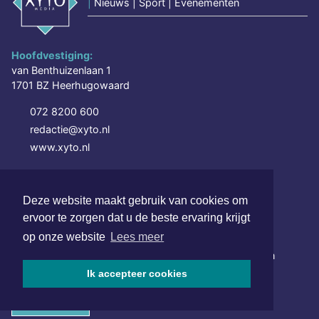
|
Nieuws | Sport | Evenementen
Hoofdvestiging:
van Benthuizenlaan 1
1701 BZ Heerhugowaard
072 8200 600
redactie@xyto.nl
www.xyto.nl
SOCIAL MEDIA
Deze website maakt gebruik van cookies om
ervoor te zorgen dat u de beste ervaring krijgt
NIEUWSBRIEF AANMELDEN
op onze website
Lees meer
Schrijf je in voor onze nieuwsbrief en krijg wekelijks een
samenvatting van alle gebeurtenissen uit jouw regio.
Ik accepteer cookies
Aanmelden