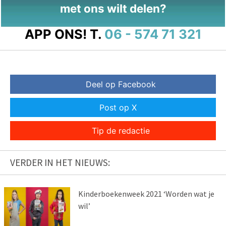
met ons wilt delen?
APP ONS!
T.
06 - 574 71 321
Deel op Facebook
Post op X
Tip de redactie
VERDER IN HET NIEUWS:
Kinderboekenweek 2021 ‘Worden wat je
wil’