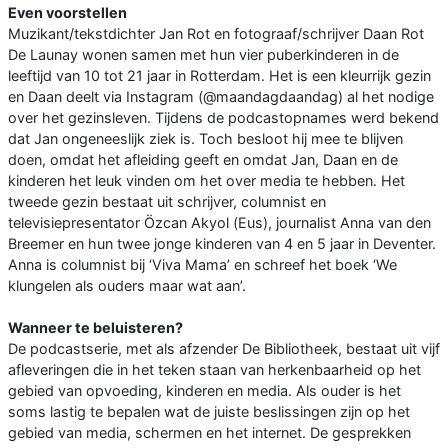
Even voorstellen
Muzikant/tekstdichter Jan Rot en fotograaf/schrijver Daan Rot
De Launay wonen samen met hun vier puberkinderen in de
leeftijd van 10 tot 21 jaar in Rotterdam. Het is een kleurrijk gezin
en Daan deelt via Instagram (@maandagdaandag) al het nodige
over het gezinsleven. Tijdens de podcastopnames werd bekend
dat Jan ongeneeslijk ziek is. Toch besloot hij mee te blijven
doen, omdat het afleiding geeft en omdat Jan, Daan en de
kinderen het leuk vinden om het over media te hebben. Het
tweede gezin bestaat uit schrijver, columnist en
televisiepresentator Özcan Akyol (Eus), journalist Anna van den
Breemer en hun twee jonge kinderen van 4 en 5 jaar in Deventer.
Anna is columnist bij ‘Viva Mama’ en schreef het boek ‘We
klungelen als ouders maar wat aan’.
Wanneer te beluisteren?
De podcastserie, met als afzender De Bibliotheek, bestaat uit vijf
afleveringen die in het teken staan van herkenbaarheid op het
gebied van opvoeding, kinderen en media. Als ouder is het
soms lastig te bepalen wat de juiste beslissingen zijn op het
gebied van media, schermen en het internet. De gesprekken