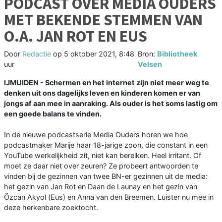
PODCAST OVER MEDIA OUDERS
MET BEKENDE STEMMEN VAN
O.A. JAN ROT EN EUS
Door
Redactie
op
5 oktober 2021, 8:48
Bron:
Bibliotheek
uur
Velsen
IJMUIDEN - Schermen en het internet zijn niet meer weg te
denken uit ons dagelijks leven en kinderen komen er van
jongs af aan mee in aanraking. Als ouder is het soms lastig om
een goede balans te vinden.
In de nieuwe podcastserie Media Ouders horen we hoe
podcastmaker Marije haar 18-jarige zoon, die constant in een
YouTube werkelijkheid zit, niet kan bereiken. Heel irritant. Of
moet ze daar niet over zeuren? Ze probeert antwoorden te
vinden bij de gezinnen van twee BN-er gezinnen uit de media:
het gezin van Jan Rot en Daan de Launay en het gezin van
Özcan Akyol (Eus) en Anna van den Breemen. Luister nu mee in
deze herkenbare zoektocht.