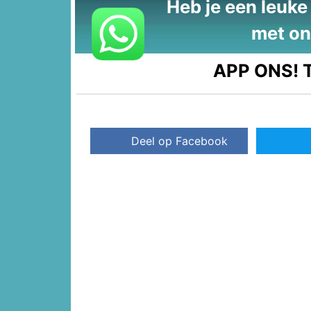
Heb je een leuke t
met on
APP ONS!
T
Deel op Facebook