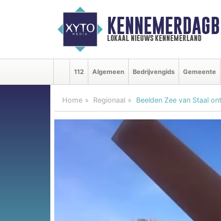
KENNEMERDAGB
lokaal nieuws kennemerland
112
Algemeen
Bedrijvengids
Gemeente
Home
Regionaal
Beelden Zee van Staal ont