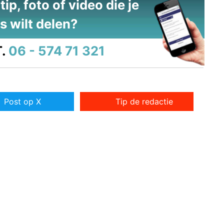
ip, foto of video die je
s wilt delen?
.
06 - 574 71 321
Post op X
Tip de redactie