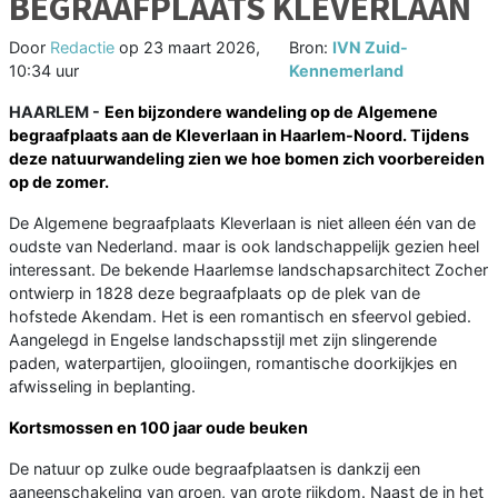
BEGRAAFPLAATS KLEVERLAAN
Door
Redactie
op
23 maart 2026,
Bron:
IVN Zuid-
10:34 uur
Kennemerland
HAARLEM -
Een bijzondere wandeling op de Algemene
begraafplaats aan de Kleverlaan in Haarlem-Noord. Tijdens
deze natuurwandeling zien we hoe bomen zich voorbereiden
op de zomer.
De Algemene begraafplaats Kleverlaan is niet alleen één van de
oudste van Nederland. maar is ook landschappelijk gezien heel
interessant. De bekende Haarlemse landschapsarchitect Zocher
ontwierp in 1828 deze begraafplaats op de plek van de
hofstede Akendam. Het is een romantisch en sfeervol gebied.
Aangelegd in Engelse landschapsstijl met zijn slingerende
paden, waterpartijen, glooiingen, romantische doorkijkjes en
afwisseling in beplanting.
Kortsmossen en 100 jaar oude beuken
De natuur op zulke oude begraafplaatsen is dankzij een
aaneenschakeling van groen, van grote rijkdom. Naast de in het