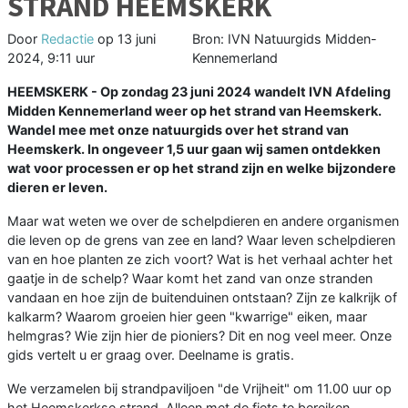
STRAND HEEMSKERK
Door
Redactie
op
13 juni
Bron: IVN Natuurgids Midden-
2024, 9:11 uur
Kennemerland
HEEMSKERK - Op zondag 23 juni 2024 wandelt IVN Afdeling
Midden Kennemerland weer op het strand van Heemskerk.
Wandel mee met onze natuurgids over het strand van
Heemskerk. In ongeveer 1,5 uur gaan wij samen ontdekken
wat voor processen er op het strand zijn en welke bijzondere
dieren er leven.
Maar wat weten we over de schelpdieren en andere organismen
die leven op de grens van zee en land? Waar leven schelpdieren
van en hoe planten ze zich voort? Wat is het verhaal achter het
gaatje in de schelp? Waar komt het zand van onze stranden
vandaan en hoe zijn de buitenduinen ontstaan? Zijn ze kalkrijk of
kalkarm? Waarom groeien hier geen "kwarrige" eiken, maar
helmgras? Wie zijn hier de pioniers? Dit en nog veel meer. Onze
gids vertelt u er graag over. Deelname is gratis.
We verzamelen bij strandpaviljoen "de Vrijheit" om 11.00 uur op
het Heemskerkse strand. Alleen met de fiets te bereiken.