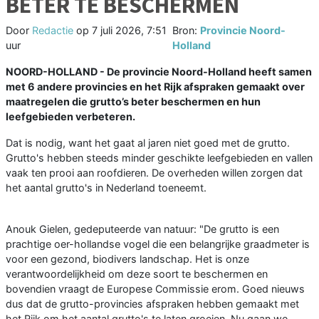
BETER TE BESCHERMEN
Door
Redactie
op
7 juli 2026, 7:51
Bron:
Provincie Noord-
uur
Holland
NOORD-HOLLAND - De provincie Noord-Holland heeft samen
met 6 andere provincies en het Rijk afspraken gemaakt over
maatregelen die grutto’s beter beschermen en hun
leefgebieden verbeteren.
Dat is nodig, want het gaat al jaren niet goed met de grutto.
Grutto's hebben steeds minder geschikte leefgebieden en vallen
vaak ten prooi aan roofdieren. De overheden willen zorgen dat
het aantal grutto's in Nederland toeneemt.
Anouk Gielen, gedeputeerde van natuur: "De grutto is een
prachtige oer-hollandse vogel die een belangrijke graadmeter is
voor een gezond, biodivers landschap. Het is onze
verantwoordelijkheid om deze soort te beschermen en
bovendien vraagt de Europese Commissie erom. Goed nieuws
dus dat de grutto-provincies afspraken hebben gemaakt met
het Rijk om het aantal grutto's te laten groeien. Nu gaan we