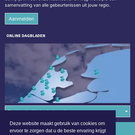
samenvatting van alle gebeurtenissen uit jouw regio.
Aanmelden
ONLINE DAGBLADEN
Overige dagbladen in de regio
Deze website maakt gebruik van cookies om
Algemene voorwaarden
ervoor te zorgen dat u de beste ervaring krijgt