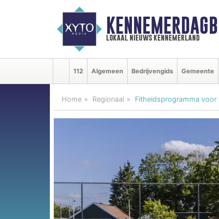
KENNEMERDAGB
lokaal nieuws kennemerland
112
Algemeen
Bedrijvengids
Gemeente
Home
Regionaal
Fitheidsprogramma voor 