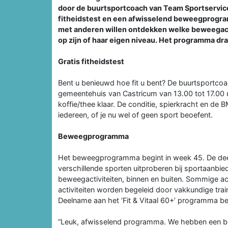
door de buurtsportcoach van Team Sportservice
fitheidstest en een afwisselend beweegprogram
met anderen willen ontdekken welke beweegacti
op zijn of haar eigen niveau. Het programma dra
Gratis fitheidstest
Bent u benieuwd hoe fit u bent? De buurtsportcoac
gemeentehuis van Castricum van 13.00 tot 17.00 u
koffie/thee klaar. De conditie, spierkracht en de
iedereen, of je nu wel of geen sport beoefent.
Beweegprogramma
Het beweegprogramma begint in week 45. De deel
verschillende sporten uitproberen bij sportaanbie
beweegactiviteiten, binnen en buiten. Sommige acti
activiteiten worden begeleid door vakkundige tra
Deelname aan het ‘Fit & Vitaal 60+’ programma b
“Leuk, afwisselend programma. We hebben een b