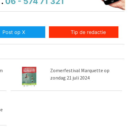
.
06 - 574 71 321
Post op X
Tip de redactie
um
Zomerfestival Marquette op
zondag 21 juli 2024
de