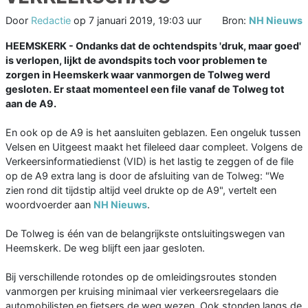
Door
Redactie
op
7 januari 2019, 19:03 uur
Bron:
NH Nieuws
HEEMSKERK - Ondanks dat de ochtendspits 'druk, maar goed'
is verlopen, lijkt de avondspits toch voor problemen te
zorgen in Heemskerk waar vanmorgen de Tolweg werd
gesloten. Er staat momenteel een file vanaf de Tolweg tot
aan de A9.
En ook op de A9 is het aansluiten geblazen. Een ongeluk tussen
Velsen en Uitgeest maakt het fileleed daar compleet. Volgens de
Verkeersinformatiedienst (VID) is het lastig te zeggen of de file
op de A9 extra lang is door de afsluiting van de Tolweg: "We
zien rond dit tijdstip altijd veel drukte op de A9", vertelt een
woordvoerder aan
NH Nieuws
.
De Tolweg is één van de belangrijkste ontsluitingswegen van
Heemskerk. De weg blijft een jaar gesloten.
Bij verschillende rotondes op de omleidingsroutes stonden
vanmorgen per kruising minimaal vier verkeersregelaars die
automobilisten en fietsers de weg wezen. Ook stonden langs de