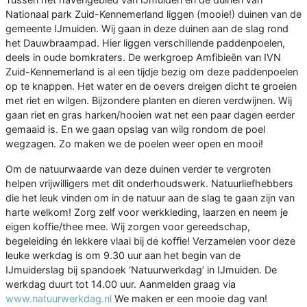
Nationaal park Zuid-Kennemerland liggen (mooie!) duinen van de
gemeente IJmuiden. Wij gaan in deze duinen aan de slag rond
het Dauwbraampad. Hier liggen verschillende paddenpoelen,
deels in oude bomkraters. De werkgroep Amfibieën van IVN
Zuid-Kennemerland is al een tijdje bezig om deze paddenpoelen
op te knappen. Het water en de oevers dreigen dicht te groeien
met riet en wilgen. Bijzondere planten en dieren verdwijnen. Wij
gaan riet en gras harken/hooien wat net een paar dagen eerder
gemaaid is. En we gaan opslag van wilg rondom de poel
wegzagen. Zo maken we de poelen weer open en mooi!
Om de natuurwaarde van deze duinen verder te vergroten
helpen vrijwilligers met dit onderhoudswerk. Natuurliefhebbers
die het leuk vinden om in de natuur aan de slag te gaan zijn van
harte welkom! Zorg zelf voor werkkleding, laarzen en neem je
eigen koffie/thee mee. Wij zorgen voor gereedschap,
begeleiding én lekkere vlaai bij de koffie! Verzamelen voor deze
leuke werkdag is om 9.30 uur aan het begin van de
IJmuiderslag bij spandoek ‘Natuurwerkdag’ in IJmuiden. De
werkdag duurt tot 14.00 uur. Aanmelden graag via
www.natuurwerkdag.nl
We maken er een mooie dag van!