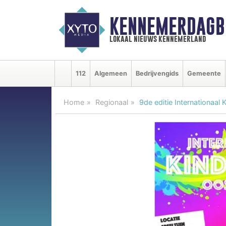
KENNEMERDAGB
lokaal nieuws kennemerland
112
Algemeen
Bedrijvengids
Gemeente
Home
Regionaal
9de editie Internationaal 