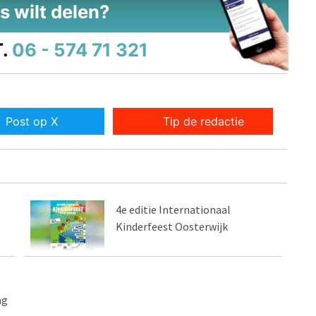
s wilt delen?
.
06 - 574 71 321
Post op X
Tip de redactie
4e editie Internationaal
Kinderfeest Oosterwijk
ag