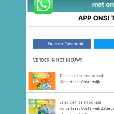
met on
APP ONS!
T
Deel op Facebook
VERDER IN HET NIEUWS:
7de editie Internationaal
Kinderfeest Oosterwijk
3e editie Internationaal
Kinderfeest Oosterwijk Zaterd