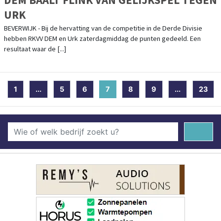
URK
BEVERWIJK - Bij de hervatting van de competitie in de Derde Divisie
hebben RKVV DEM en Urk zaterdagmiddag de punten gedeeld. Een
resultaat waar de [...]
1
...
5
6
7
(current)
8
9
...
23