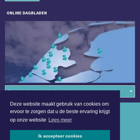
ONLINE DAGBLADEN
Overige dagbladen in de regio
Deze website maakt gebruik van cookies om
Algemene voorwaarden
ervoor te zorgen dat u de beste ervaring krijgt
op onze website
Lees meer
Disclaimer
Privacy Statement
Ik accepteer cookies