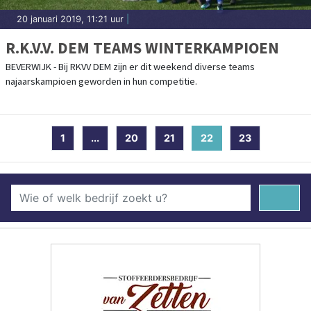
20 januari 2019, 11:21 uur
|
R.K.V.V. DEM TEAMS WINTERKAMPIOEN
BEVERWIJK - Bij RKVV DEM zijn er dit weekend diverse teams
najaarskampioen geworden in hun competitie.
1
...
20
21
22
(current)
23