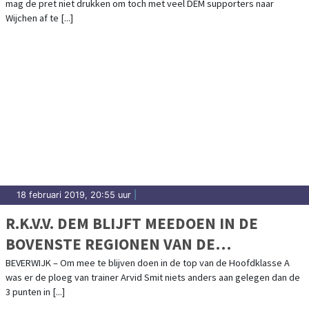
mag de pret niet drukken om toch met veel DEM supporters naar
Wijchen af te [...]
18 februari 2019, 20:55 uur
|
R.K.V.V. DEM BLIJFT MEEDOEN IN DE
BOVENSTE REGIONEN VAN DE
HOOFDKLASSE A
BEVERWIJK – Om mee te blijven doen in de top van de Hoofdklasse A
was er de ploeg van trainer Arvid Smit niets anders aan gelegen dan de
3 punten in [...]