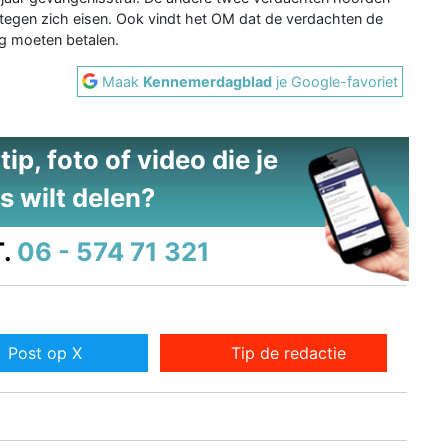
ar tegen zich eisen. Ook vindt het OM dat de verdachten de
g moeten betalen.
Maak
Kennemerdagblad
je Google-favoriet
ip, foto of video die je
s wilt delen?
.
06 - 574 71 321
Post op X
Tip de redactie