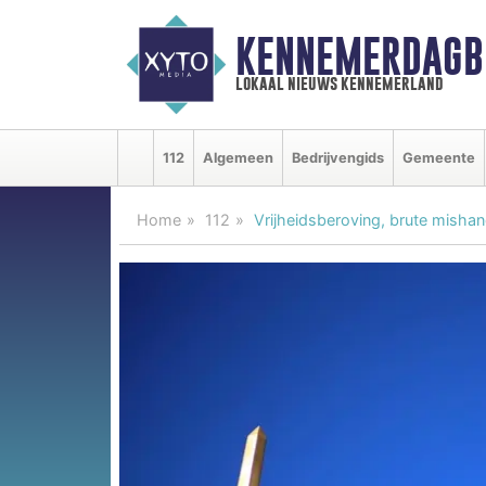
KENNEMERDAGB
lokaal nieuws kennemerland
112
Algemeen
Bedrijvengids
Gemeente
Home
112
Vrijheidsberoving, brute mishan