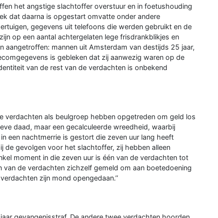
fen het angstige slachtoffer overstuur en in foetushouding
oek dat daarna is opgestart omvatte onder andere
rtuigen, gegevens uit telefoons die werden gebruikt en de
zijn op een aantal achtergelaten lege frisdrankblikjes en
 aangetroffen: mannen uit Amsterdam van destijds 25 jaar,
telecomgegevens is gebleken dat zij aanwezig waren op de
identiteit van de rest van de verdachten is onbekend
dat de verdachten als beulgroep hebben opgetreden om geld los
lsieve daad, maar een gecalculeerde wreedheid, waarbij
n een nachtmerrie is gestort die zeven uur lang heeft
j de gevolgen voor het slachtoffer, zij hebben alleen
kel moment in die zeven uur is één van de verdachten tot
n van de verdachten zichzelf gemeld om aan boetedoening
 verdachten zijn mond opengedaan.’’
f jaar gevangenisstraf. De andere twee verdachten hoorden