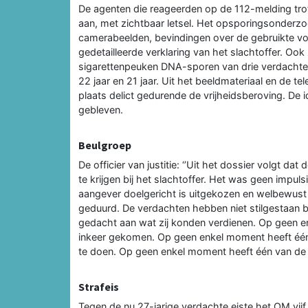
De agenten die reageerden op de 112-melding trof
aan, met zichtbaar letsel. Het opsporingsonderz
camerabeelden, bevindingen over de gebruikte voe
gedetailleerde verklaring van het slachtoffer. Ook 
sigarettenpeuken DNA-sporen van drie verdachten
22 jaar en 21 jaar. Uit het beeldmateriaal en de 
plaats delict gedurende de vrijheidsberoving. De 
gebleven.
Beulgroep
De officier van justitie: ‘’Uit het dossier volgt 
te krijgen bij het slachtoffer. Het was geen impu
aangever doelgericht is uitgekozen en welbewust i
geduurd. De verdachten hebben niet stilgestaan bi
gedacht aan wat zij konden verdienen. Op geen en
inkeer gekomen. Op geen enkel moment heeft éé
te doen. Op geen enkel moment heeft één van de
Strafeis
Tegen de nu 27-jarige verdachte eiste het OM vij