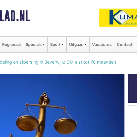
LAD.NL
Regionaal
Specials
Sport
Uitgaan
Vacatures
Contact
deling en afpersing in Beverwijk: OM eist tot 70 maanden