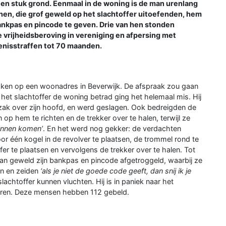
een stuk grond. Eenmaal in de woning is de man urenlang
n, die grof geweld op het slachtoffer uitoefenden, hem
nkpas en pincode te geven. Drie van hen stonden
 vrijheidsberoving in vereniging en afpersing met
enisstraffen tot 70 maanden.
oken op een woonadres in Beverwijk. De afspraak zou gaan
et slachtoffer de woning betrad ging het helemaal mis. Hij
k over zijn hoofd, en werd geslagen. Ook bedreigden de
 hem te richten en de trekker over te halen, terwijl ze
kunnen komen’
. En het werd nog gekker: de verdachten
or één kogel in de revolver te plaatsen, de trommel rond te
er te plaatsen en vervolgens de trekker over te halen. Tot
van geweld zijn bankpas en pincode afgetroggeld, waarbij ze
en en zeiden
‘als je niet de goede code geeft, dan snij ik je
achtoffer kunnen vluchten. Hij is in paniek naar het
aren. Deze mensen hebben 112 gebeld.