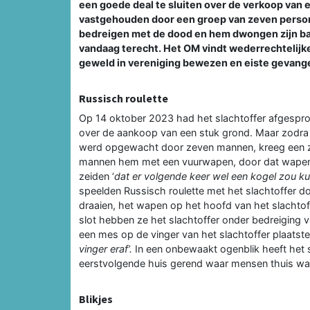
een goede deal te sluiten over de verkoop van 
vastgehouden door een groep van zeven persone
bedreigen met de dood en hem dwongen zijn ba
vandaag terecht. Het OM vindt wederrechtelijke
geweld in vereniging bewezen en eiste gevang
Russisch roulette
Op 14 oktober 2023 had het slachtoffer afgespr
over de aankoop van een stuk grond. Maar zodra h
werd opgewacht door zeven mannen, kreeg een za
mannen hem met een vuurwapen, door dat wapen op
zeiden ‘
dat er volgende keer wel een kogel zou 
speelden Russisch roulette met het slachtoffer do
draaien, het wapen op het hoofd van het slachtoff
slot hebben ze het slachtoffer onder bedreiging 
een mes op de vinger van het slachtoffer plaatst
vinger eraf’.
In een onbewaakt ogenblik heeft het sl
eerstvolgende huis gerend waar mensen thuis w
Blikjes