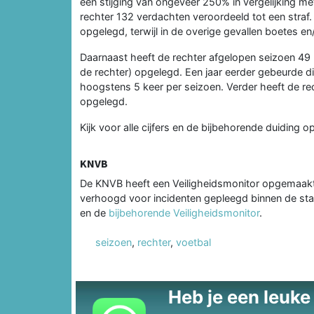
een stijging van ongeveer 250% in vergelijking me
rechter 132 verdachten veroordeeld tot een straf
opgelegd, terwijl in de overige gevallen boetes e
Daarnaast heeft de rechter afgelopen seizoen 49
de rechter) opgelegd. Een jaar eerder gebeurde di
hoogstens 5 keer per seizoen. Verder heeft de rec
opgelegd.
Kijk voor alle cijfers en de bijbehorende duiding 
KNVB
De KNVB heeft een Veiligheidsmonitor opgemaakt o
verhoogd voor incidenten gepleegd binnen de sta
en de
bijbehorende Veiligheidsmonitor
.
seizoen
,
rechter
,
voetbal
Heb je een leuke t