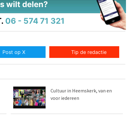
s wilt delen?
.
06 - 574 71 321
Post op X
Tip de redactie
Cultuur in Heemskerk, van en
voor iedereen