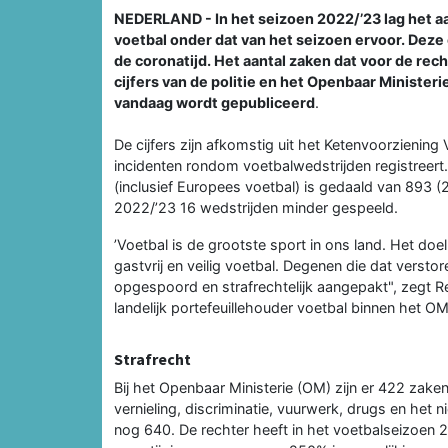
NEDERLAND - In het seizoen 2022/’23 lag het aa
voetbal onder dat van het seizoen ervoor. Deze 
de coronatijd. Het aantal zaken dat voor de rech
cijfers van de politie en het Openbaar Minister
vandaag wordt gepubliceerd
.
De cijfers zijn afkomstig uit het Ketenvoorziening 
incidenten rondom voetbalwedstrijden registreert. 
(inclusief Europees voetbal) is gedaald van 893 (2
2022/’23 16 wedstrijden minder gespeeld.
’Voetbal is de grootste sport in ons land. Het doe
gastvrij en veilig voetbal. Degenen die dat vers
opgespoord en strafrechtelijk aangepakt", zegt Re
landelijk portefeuillehouder voetbal binnen het OM
Strafrecht
Bij het Openbaar Ministerie (OM) zijn er 422 za
vernieling, discriminatie, vuurwerk, drugs en het 
nog 640. De rechter heeft in het voetbalseizoen 