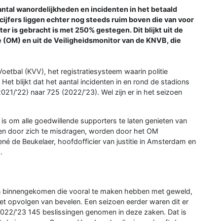
ntal wanordelijkheden en incidenten in het betaald
cijfers liggen echter nog steeds ruim boven die van voor
ter is gebracht is met 250% gestegen. Dit blijkt uit de
ie (OM) en uit de Veiligheidsmonitor van de KNVB, die
Voetbal (KVV), het registratiesysteem waarin politie
Het blijkt dat het aantal incidenten in en rond de stadions
021/’22) naar 725 (2022/’23). Wel zijn er in het seizoen
l is om alle goedwillende supporters te laten genieten van
toren door zich te misdragen, worden door het OM
né de Beukelaer, hoofdofficier van justitie in Amsterdam en
.
ken binnengekomen die vooral te maken hebben met geweld,
niet opvolgen van bevelen. Een seizoen eerder waren dit er
2022/’23 145 beslissingen genomen in deze zaken. Dat is