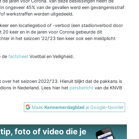
t de jaren voor Corona. Van deze beslissingen heeft de
. In ongeveer 45% van de gevallen werd een gevangenisstraf
n/of werkstraffen werden uitgedeeld.
 keer een locatiegebod of -verbod (een stadionverbod door
t 20 keer en in de jaren voor Corona gebeurde dit
hter in het seizoen '22/'23 tien keer ook een meldplicht
op de
factsheet
Voetbal en Veiligheid.
ver het seizoen 2022/’23. Hieruit blijkt dat de pakkans is
dions in Nederland. Lees hier het
persbericht
van de KNVB
Maak
Kennemerdagblad
je Google-favoriet
ip, foto of video die je