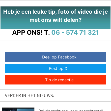
Heb je een leuke tip, foto of video die je
met ons wilt delen?
APP ONS!
T.
06 - 574 71 321
Deel op Facebook
Post op X
Tip de redactie
VERDER IN HET NIEUWS:
Politie zoekt getuigen van vechtpartij