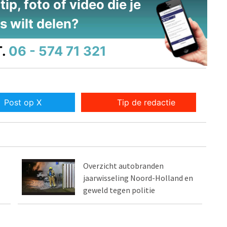
ip, foto of video die je
s wilt delen?
.
06 - 574 71 321
Post op X
Tip de redactie
Overzicht autobranden
jaarwisseling Noord-Holland en
geweld tegen politie