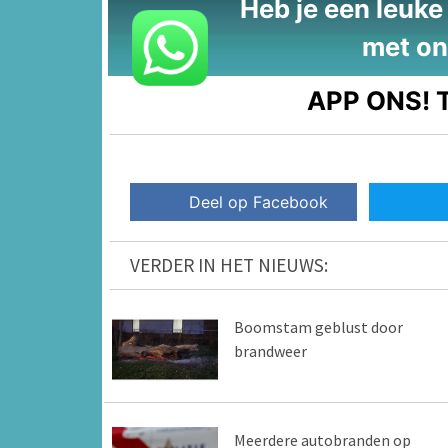
Heb je een leuke t
met on
APP ONS!
T
Deel op Facebook
VERDER IN HET NIEUWS:
Boomstam geblust door
brandweer
Meerdere autobranden op