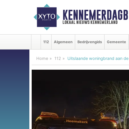
KENNEMERDAGB
lokaal nieuws kennemerland
112
Algemeen
Bedrijvengids
Gemeente
Home
112
Uitslaande woningbrand aan d