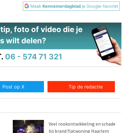
Maak
Kennemerdagblad
je Google-favoriet
ip, foto of video die je
s wilt delen?
.
06 - 574 71 321
Post op X
Tip de redactie
Veel rookontwikkeling en schade
bij brand flatwoning Haarlem