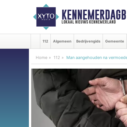
KENNEMERDAGB
lokaal nieuws kennemerland
112
Algemeen
Bedrijvengids
Gemeente
Home
112
Man aangehouden na vermoedeli