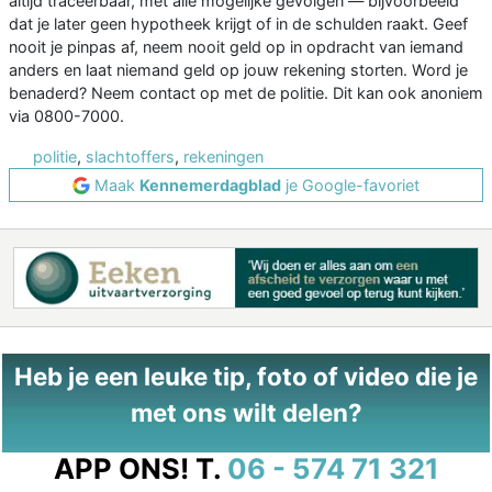
altijd traceerbaar, met alle mogelijke gevolgen — bijvoorbeeld
dat je later geen hypotheek krijgt of in de schulden raakt. Geef
nooit je pinpas af, neem nooit geld op in opdracht van iemand
anders en laat niemand geld op jouw rekening storten. Word je
benaderd? Neem contact op met de politie. Dit kan ook anoniem
via 0800-7000.
politie
,
slachtoffers
,
rekeningen
Maak
Kennemerdagblad
je Google-favoriet
Heb je een leuke tip, foto of video die je
met ons wilt delen?
APP ONS!
T.
06 - 574 71 321