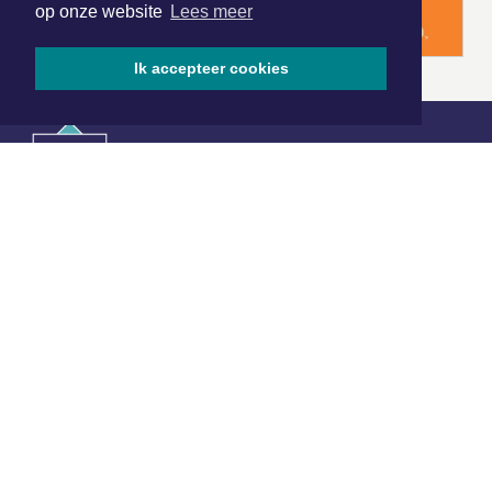
op onze website
Lees meer
Ik accepteer cookies
|
Nieuws | Sport | Evenementen
Hoofdvestiging:
van Benthuizenlaan 1
1701 BZ Heerhugowaard
072 8200 600
redactie@xyto.nl
www.xyto.nl
SOCIAL MEDIA