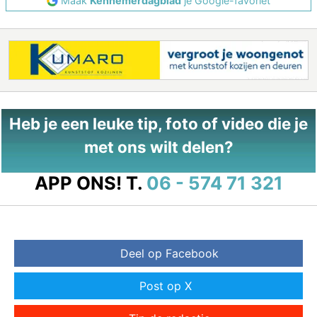
Maak
Kennemerdagblad
je Google-favoriet
Heb je een leuke tip, foto of video die je
met ons wilt delen?
APP ONS!
T.
06 - 574 71 321
Deel op Facebook
Post op X