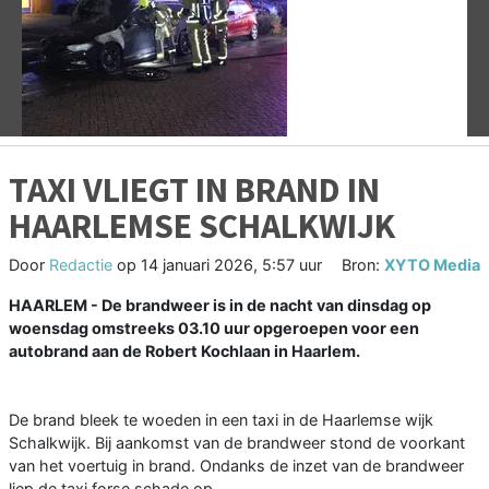
Vorige
V
TAXI VLIEGT IN BRAND IN
HAARLEMSE SCHALKWIJK
Door
Redactie
op
14 januari 2026, 5:57 uur
Bron:
XYTO Media
HAARLEM - De brandweer is in de nacht van dinsdag op
woensdag omstreeks 03.10 uur opgeroepen voor een
autobrand aan de Robert Kochlaan in Haarlem.
De brand bleek te woeden in een taxi in de Haarlemse wijk
Schalkwijk. Bij aankomst van de brandweer stond de voorkant
van het voertuig in brand. Ondanks de inzet van de brandweer
liep de taxi forse schade op.