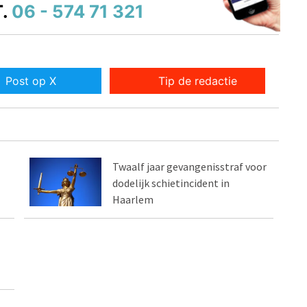
.
06 - 574 71 321
Post op X
Tip de redactie
Twaalf jaar gevangenisstraf voor
dodelijk schietincident in
Haarlem