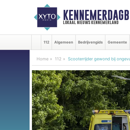
KENNEMERDAGB
lokaal nieuws kennemerland
112
Algemeen
Bedrijvengids
Gemeente
Home
112
Scooterrijder gewond bij ongev