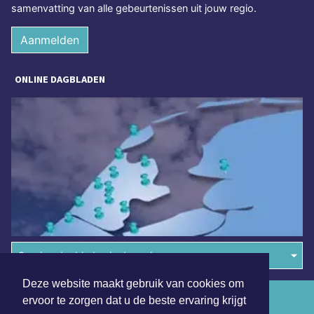
samenvatting van alle gebeurtenissen uit jouw regio.
Aanmelden
ONLINE DAGBLADEN
Overige dagbladen in de regio
Deze website maakt gebruik van cookies om
Algemene voorwaarden
ervoor te zorgen dat u de beste ervaring krijgt