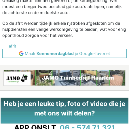
Gelukkig raakte niemand gewond bij de kettingbotsing. Wel
moest een berger twee beschadigde auto’s afslepen, namelijk
de achterste en de middelste auto.
Op de afrit werden tijdelijk enkele rijstroken afgesloten om de
hulpdiensten een veilige werkomgeving te bieden, wat voor enig
oponthoud zorgde voor het verkeer.
afrit
Maak
Kennemerdagblad
je Google-favoriet
Heb je een leuke tip, foto of video die je
met ons wilt delen?
APP ONS!
T.
06 - 574 71 321