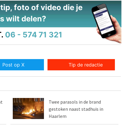
ip, foto of video die je
s wilt delen?
.
06 - 574 71 321
Post op X
Tip de redactie
nt
Twee parasols in de brand
gestoken naast stadhuis in
Haarlem