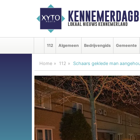
KENNEMERDAGB
lokaal nieuws kennemerland
112
Algemeen
Bedrijvengids
Gemeente
Home
112
Schaars geklede man aangehoud