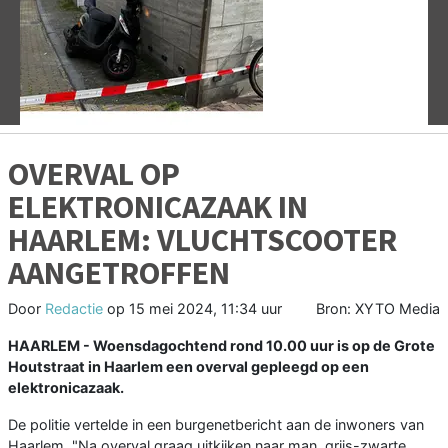
Vorige
V
OVERVAL OP
ELEKTRONICAZAAK IN
HAARLEM: VLUCHTSCOOTER
AANGETROFFEN
Door
Redactie
op
15 mei 2024, 11:34 uur
Bron: XYTO Media
HAARLEM - Woensdagochtend rond 10.00 uur is op de Grote
Houtstraat in Haarlem een overval gepleegd op een
elektronicazaak.
De politie vertelde in een burgenetbericht aan de inwoners van
Haarlem, "Na overval graag uitkijken naar man, grijs-zwarte