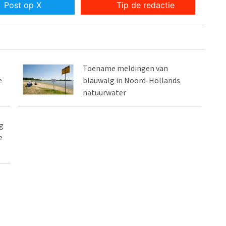
Post op X
Tip de redactie
Toename meldingen van
e
blauwalg in Noord-Hollands
natuurwater
g
e