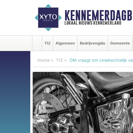
KENNEMERDAGB
lokaal nieuws kennemerland
112
Algemeen
Bedrijvengids
Gemeente
Home
112
OM vraagt om civielrechtelijk v