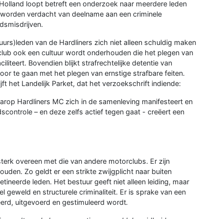
Holland loopt betreft een onderzoek naar meerdere leden
ij worden verdacht van deelname aan een criminele
ldsmisdrijven.
urs)leden van de Hardliners zich niet alleen schuldig maken
 club ook een cultuur wordt onderhouden die het plegen van
iliteert. Bovendien blijkt strafrechtelijke detentie van
r te gaan met het plegen van ernstige strafbare feiten.
ft het Landelijk Parket, dat het verzoekschrift indiende:
arop Hardliners MC zich in de samenleving manifesteert en
scontrole – en deze zelfs actief tegen gaat - creëert een
sterk overeen met die van andere motorclubs. Er zijn
uden. Zo geldt er een strikte zwijgplicht naar buiten
etineerde leden. Het bestuur geeft niet alleen leiding, maar
geweld en structurele criminaliteit. Er is sprake van een
eerd, uitgevoerd en gestimuleerd wordt
.