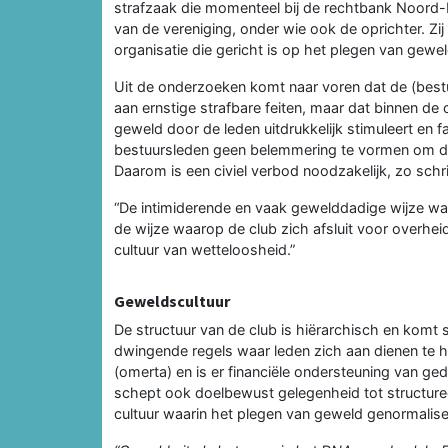
strafzaak die momenteel bij de rechtbank Noord-
van de vereniging, onder wie ook de oprichter. Z
organisatie die gericht is op het plegen van gewe
Uit de onderzoeken komt naar voren dat de (bestu
aan ernstige strafbare feiten, maar dat binnen de
geweld door de leden uitdrukkelijk stimuleert en fac
bestuursleden geen belemmering te vormen om doo
Daarom is een civiel verbod noodzakelijk, zo schrij
“De intimiderende en vaak gewelddadige wijze wa
de wijze waarop de club zich afsluit voor overheid
cultuur van wetteloosheid.”
Geweldscultuur
De structuur van de club is hiërarchisch en komt 
dwingende regels waar leden zich aan dienen te ho
(omerta) en is er financiële ondersteuning van ged
schept ook doelbewust gelegenheid tot structureel 
cultuur waarin het plegen van geweld genormalis