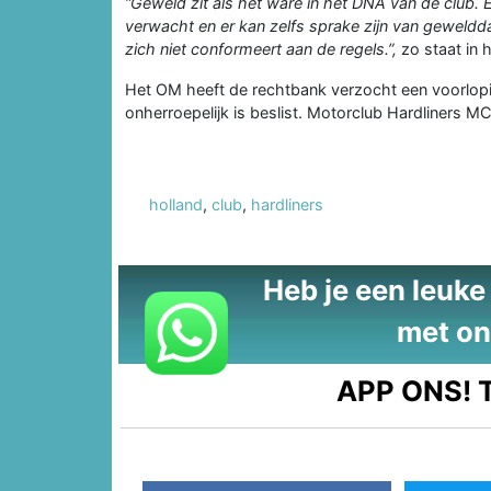
“Geweld zit als het ware in het DNA van de club.
verwacht en er kan zelfs sprake zijn van geweldd
zich niet conformeert aan de regels.”,
zo staat in h
Het OM heeft de rechtbank verzocht een voorlopig
onherroepelijk is beslist. Motorclub Hardliners MC
holland
,
club
,
hardliners
Heb je een leuke t
met on
APP ONS!
T