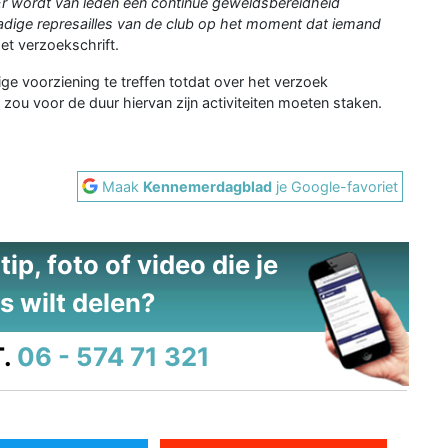
 Er wordt van leden een continue geweldsbereidheid
adige represailles van de club op het moment dat iemand
et verzoekschrift.
e voorziening te treffen totdat over het verzoek
 zou voor de duur hiervan zijn activiteiten moeten staken.
Maak
Kennemerdagblad
je Google-favoriet
ip, foto of video die je
s wilt delen?
.
06 - 574 71 321