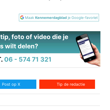
Maak
Kennemerdagblad
je Google-favoriet
ip, foto of video die je
s wilt delen?
.
06 - 574 71 321
Post op X
Tip de redactie