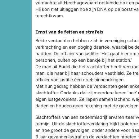
verdachte uit Heerhugowaard ontkende ook en past
Hij kon niet uitleggen hoe zijn DNA op de borst v
terechtkwam.
Ernst van de feiten en strafeis
Beide verdachten hebben zich in vereniging schuld
verkrachting en een poging daartoe, waarbij bei
hadden. De officier van justitie: ‘Het gaat hier o
personen, buiten op een bankje bij het station.’
De man uit Budel die het slachtoffer heeft verkra
man, die haar bij haar schouders vasthield. Ze 
officier van justitie één doel: binnendringen.
Met hun gedrag hebben de verdachten geen enkel r
slachtoffer. Ondanks dat zij meerdere keren ‘nee’ 
eigen lustgevoelens. Ze liepen samen lachend we
daden en houden geen rekening met de gevolgen v
Slachtoffers van een zedenmisdrijf ervaren zeer v
termijn. Uit de slachtofferverklaring blijkt ook ho
en hoe groot de gevolgen, onder andere voor haar o
3 jaar gevangenisstraf en de verdachten moeten