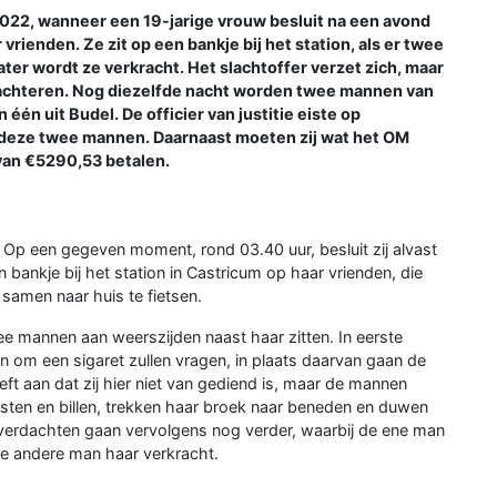
022, wanneer een 19-jarige vrouw besluit na een avond
rienden. Ze zit op een bankje bij het station, als er twee
ter wordt ze verkracht. Het slachtoffer verzet zich, maar
 achteren. Nog diezelfde nacht worden twee mannen van
én uit Budel. De officier van justitie eiste op
 deze twee mannen. Daarnaast moeten zij wat het OM
van €5290,53 betalen.
. Op een gegeven moment, rond 03.40 uur, besluit zij alvast
bankje bij het station in Castricum op haar vrienden, die
samen naar huis te fietsen.
wee mannen aan weerszijden naast haar zitten. In eerste
n om een sigaret zullen vragen, in plaats daarvan gaan de
eft aan dat zij hier niet van gediend is, maar de mannen
ten en billen, trekken haar broek naar beneden en duwen
 verdachten gaan vervolgens nog verder, waarbij de ene man
de andere man haar verkracht.