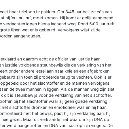
weet haar telefoon te pakken. Om 3:48 uur belt ze één van
at hij ‘nu, nu, nu’, moet komen. Hij komt er gelijk aangerend,
e verdachten lopen hierna lachend weg. Rond 5:00 uur treft
n grote lijnen wat er is gebeurd. Vervolgens wijst zij de
 worden aangehouden.
erklaard en daarom acht de officier van justitie haar
van justitie voldoende steunbewijs die de verklaring van het
teert onder andere letsel aan haar knie en een afgebroken
 gebeurd zijn toen zij probeerde terug te vechten. Ook is er
dt opgebeld door het slachtoffer en de mannen vervolgens
tussen de twee mannen in liggen. Als de mannen weg zijn ziet
ok dit is steunbewijs voor de verklaring van het slachtoffer.
offen bij het slachtoffer waar zij geen goede verklaring
 het slachtoffer dronken en emotioneel was en hij haar
fronteerd met het bewijs, past hij zijn verklaring aan: hij
 neergezet. Maar dit verklaarde niet waarom zijn DNA op
fer werd aangetroffen en DNA van haar op zijn vingers. De