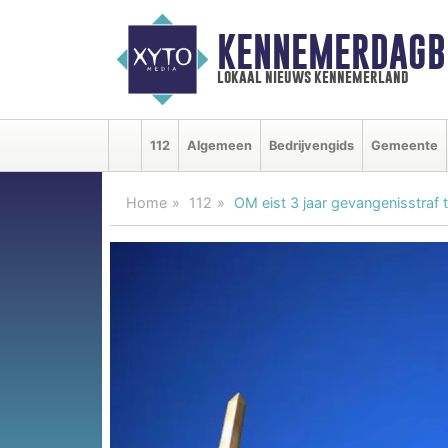
KENNEMERDAGB
lokaal nieuws kennemerland
112
Algemeen
Bedrijvengids
Gemeente
Home
112
OM eist 3 jaar gevangenisstraf