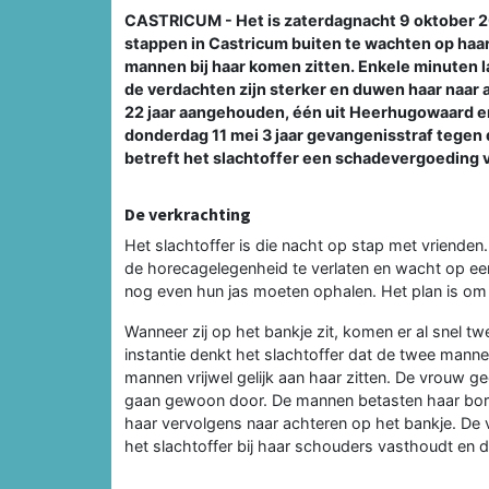
CASTRICUM - Het is zaterdagnacht 9 oktober 2
stappen in Castricum buiten te wachten op haar v
mannen bij haar komen zitten. Enkele minuten la
de verdachten zijn sterker en duwen haar naar
22 jaar aangehouden, één uit Heerhugowaard en é
donderdag 11 mei 3 jaar gevangenisstraf tegen
betreft het slachtoffer een schadevergoeding 
De verkrachting
Het slachtoffer is die nacht op stap met vrienden
de horecagelegenheid te verlaten en wacht op een 
nog even hun jas moeten ophalen. Het plan is om 
Wanneer zij op het bankje zit, komen er al snel t
instantie denkt het slachtoffer dat de twee manne
mannen vrijwel gelijk aan haar zitten. De vrouw ge
gaan gewoon door. De mannen betasten haar bors
haar vervolgens naar achteren op het bankje. De
het slachtoffer bij haar schouders vasthoudt en 