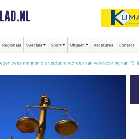
LAD.NL
Regionaal
Specials
Sport
Uitgaan
Vacatures
Contact
 tegen twee mannen die verdacht worden van verkrachting van 19-j