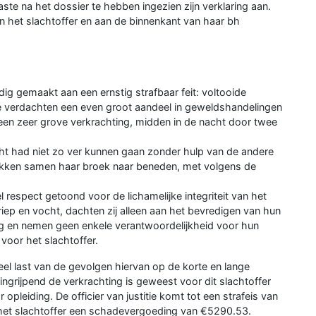
e na het dossier te hebben ingezien zijn verklaring aan.
an het slachtoffer en aan de binnenkant van haar bh
ig gemaakt aan een ernstig strafbaar feit: voltooide
de verdachten een even groot aandeel in geweldshandelingen
m een zeer grove verkrachting, midden in de nacht door twee
cht had niet zo ver kunnen gaan zonder hulp van de andere
trekken samen haar broek naar beneden, met volgens de
espect getoond voor de lichamelijke integriteit van het
riep en vocht, dachten zij alleen aan het bevredigen van hun
g en nemen geen enkele verantwoordelijkheid voor hun
oor het slachtoffer.
eel last van de gevolgen hiervan op de korte en lange
e ingrijpend de verkrachting is geweest voor dit slachtoffer
pleiding. De officier van justitie komt tot een strafeis van
 het slachtoffer een schadevergoeding van €5290.53.