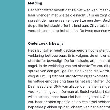
Melding
Het slachtoffer beseft dat ze niet weg kan, maar 
haar vrienden met wie ze die nacht uit is en zegt d
spreekt de mannen aan en geeft ze een duw. Beid
de politie het slachtoffer huilend aan. Zij vertelt i
verdachten aan op het station. De twee mannen
Onderzoek & bewijs
Het slachtoffer heeft gedetailleerd en consistent v
verklaring betrouwbaar. Er is volgens de officier 
slachtoffer bevestigt. De forensische arts consta
nagel. In de verklaring van het slachtoffer zou dit
sprake van een getuige. Dit is de vriend die wor
wegstuurt. Hij ziet het slachtoffer bij aankomst 
hij heftige emoties ontstaan bij het slachtoffer. O
Daarnaast is er DNA van allebei de mannen aangetr
voor kunnen geven. De man uit Budel verklaart dat
wilde helpen, maar haar niet had aangeraakt. Gecon
zou haar hebben opgetild en op een stoel hebben
bepaalde plekken op het lichaam van het slachtof