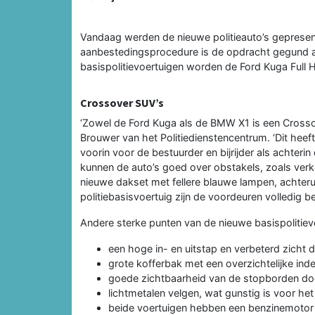
Vandaag werden de nieuwe politieauto’s gepresen
aanbestedingsprocedure is de opdracht gegund a
basispolitievoertuigen worden de Ford Kuga Full
Crossover SUV’s
‘Zowel de Ford Kuga als de BMW X1 is een Crossov
Brouwer van het Politiedienstencentrum. ‘Dit heeft
voorin voor de bestuurder en bijrijder als achteri
kunnen de auto’s goed over obstakels, zoals verke
nieuwe dakset met fellere blauwe lampen, achteruitr
politiebasisvoertuig zijn de voordeuren volledig b
Andere sterke punten van de nieuwe basispolitievo
een hoge in- en uitstap en verbeterd zicht d
grote kofferbak met een overzichtelijke inde
goede zichtbaarheid van de stopborden door
lichtmetalen velgen, wat gunstig is voor h
beide voertuigen hebben een benzinemotor i