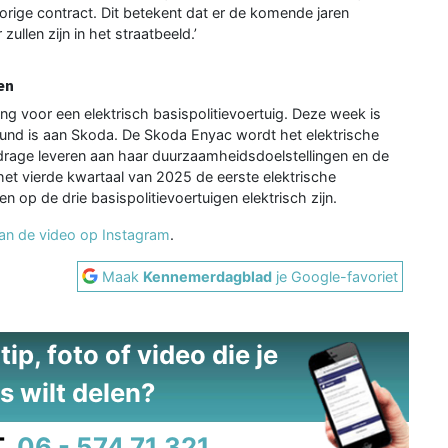
vorige contract. Dit betekent dat er de komende jaren
ullen zijn in het straatbeeld.’
en
g voor een elektrisch basispolitievoertuig. Deze week is
nd is aan Skoda. De Skoda Enyac wordt het elektrische
bijdrage leveren aan haar duurzaamheidsdoelstellingen en de
het vierde kwartaal van 2025 de eerste elektrische
een op de drie basispolitievoertuigen elektrisch zijn.
dan de video op Instagram
.
Maak
Kennemerdagblad
je Google-favoriet
ip, foto of video die je
s wilt delen?
.
06 - 574 71 321