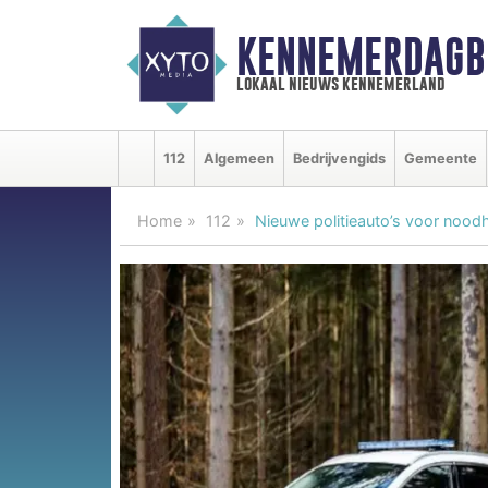
KENNEMERDAGB
lokaal nieuws kennemerland
112
Algemeen
Bedrijvengids
Gemeente
Home
112
Nieuwe politieauto’s voor nood