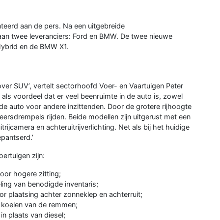
teerd aan de pers. Na een uitgebreide
an twee leveranciers: Ford en BMW. De twee nieuwe
 Hybrid en de BMW X1.
er SUV’, vertelt sectorhoofd Voer- en Vaartuigen Peter
 als voordeel dat er veel beenruimte in de auto is, zowel
n de auto voor andere inzittenden. Door de grotere rijhoogte
ersdrempels rijden. Beide modellen zijn uitgerust met een
ijcamera en achteruitrijverlichting. Net als bij het huidige
epantserd.’
ertuigen zijn:
oor hogere zitting;
ling van benodigde inventaris;
 plaatsing achter zonneklep en achterruit;
et koelen van de remmen;
n plaats van diesel;