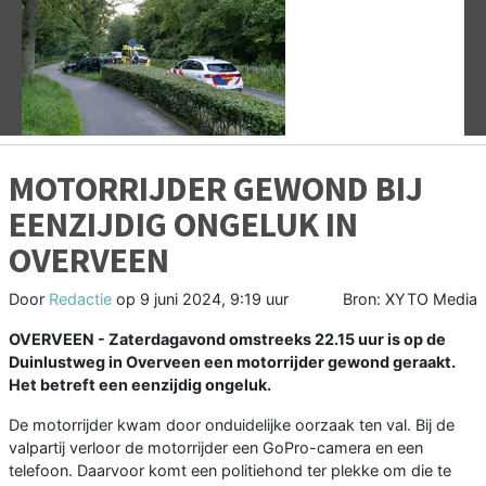
Vorige
V
MOTORRIJDER GEWOND BIJ
EENZIJDIG ONGELUK IN
OVERVEEN
Door
Redactie
op
9 juni 2024, 9:19 uur
Bron: XYTO Media
OVERVEEN - Zaterdagavond omstreeks 22.15 uur is op de
Duinlustweg in Overveen een motorrijder gewond geraakt.
Het betreft een eenzijdig ongeluk.
De motorrijder kwam door onduidelijke oorzaak ten val. Bij de
valpartij verloor de motorrijder een GoPro-camera en een
telefoon. Daarvoor komt een politiehond ter plekke om die te