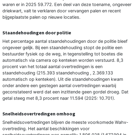
waren er in 2025 59.772. Een deel van deze toename, ongeveer
driekwart, valt te verklaren door vervangen palen en recent
bijgeplaatste palen op nieuwe locaties.
Staandehoudingen door politie
Het percentage aantal staandehoudingen door de politie bleef
ongeveer gelijk. Bij een staandehouding stopt de politie een
bestuurder fysiek op de weg, in tegenstelling tot boetes die
automatisch via camera op kenteken worden verstuurd. 8,3
procent van het totaal aantal overtredingen is een
staandehouding (215.393 staandehouding , 2.369.133
automatisch op kenteken). Uit die staandehoudingen kwam
onder andere een gestegen aantal overtredingen waarbij
geconstateerd werd dat een inzittende geen gordel droeg. Dat
getal steeg met 8,3 procent naar 11.594 (2025: 10.701).
Snelheidsovertredingen omhoog
Snelheidsovertredingen blijven de meeste voorkomede Wahv-
overtreding. Het aantal beschikkingen voor
snelheidsovertredingen was namelijk: 1.806.028 (1.677.994 in