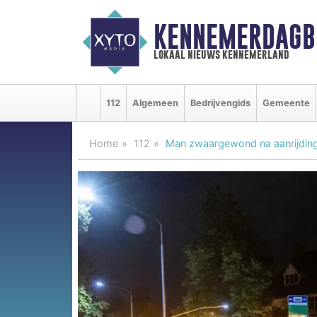
KENNEMERDAGB
lokaal nieuws kennemerland
112
Algemeen
Bedrijvengids
Gemeente
Home
112
Man zwaargewond na aanrijding