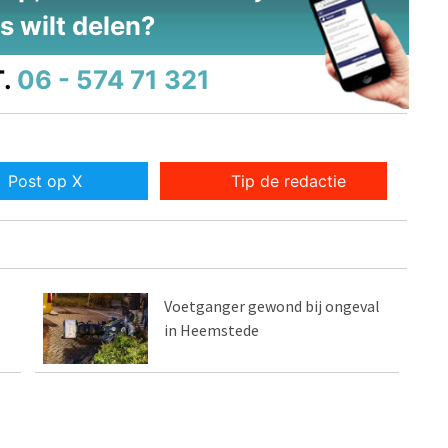
s wilt delen?
.
06 - 574 71 321
Post op X
Tip de redactie
Voetganger gewond bij ongeval
in Heemstede