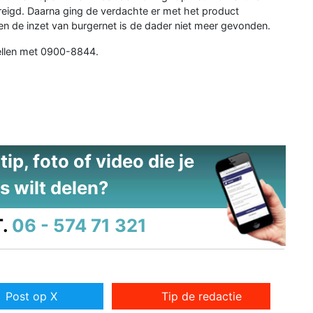
reigd. Daarna ging de verdachte er met het product
n de inzet van burgernet is de dader niet meer gevonden.
bellen met 0900-8844.
ip, foto of video die je
s wilt delen?
.
06 - 574 71 321
Post op X
Tip de redactie