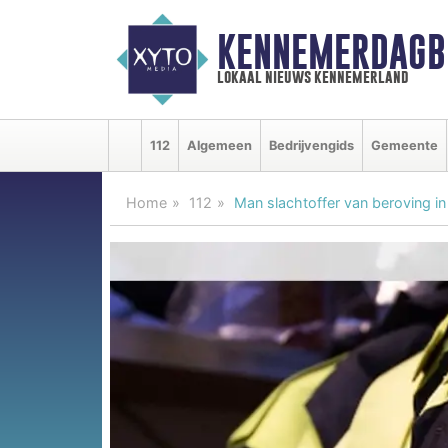
KENNEMERDAGB
lokaal nieuws kennemerland
112
Algemeen
Bedrijvengids
Gemeente
Home
112
Man slachtoffer van beroving i