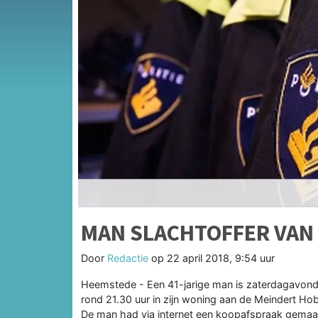
MAN SLACHTOFFER VAN
Door
Redactie
op
22 april 2018, 9:54 uur
Heemstede - Een 41-jarige man is zaterdagavond 
rond 21.30 uur in zijn woning aan de Meindert H
De man had via internet een koopafspraak gemaa