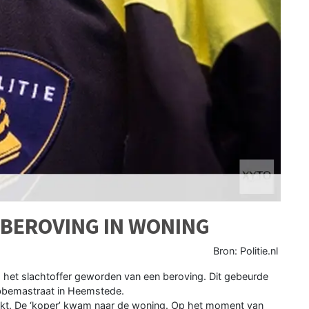
 BEROVING IN WONING
Bron: Politie.nl
het slachtoffer geworden van een beroving. Dit gebeurde
obbemastraat in Heemstede.
kt. De ‘koper’ kwam naar de woning. Op het moment van