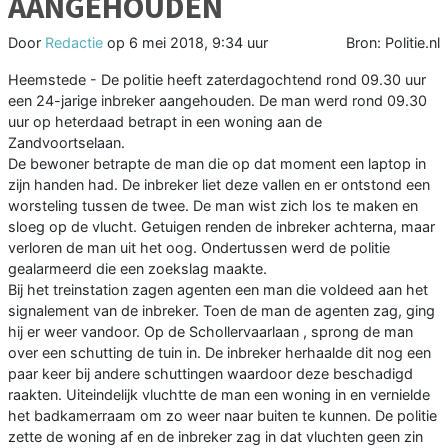
AANGEHOUDEN
Door
Redactie
op
6 mei 2018, 9:34 uur
Bron: Politie.nl
Heemstede - De politie heeft zaterdagochtend rond 09.30 uur
een 24-jarige inbreker aangehouden. De man werd rond 09.30
uur op heterdaad betrapt in een woning aan de
Zandvoortselaan.
De bewoner betrapte de man die op dat moment een laptop in
zijn handen had. De inbreker liet deze vallen en er ontstond een
worsteling tussen de twee. De man wist zich los te maken en
sloeg op de vlucht. Getuigen renden de inbreker achterna, maar
verloren de man uit het oog. Ondertussen werd de politie
gealarmeerd die een zoekslag maakte.
Bij het treinstation zagen agenten een man die voldeed aan het
signalement van de inbreker. Toen de man de agenten zag, ging
hij er weer vandoor. Op de Schollervaarlaan , sprong de man
over een schutting de tuin in. De inbreker herhaalde dit nog een
paar keer bij andere schuttingen waardoor deze beschadigd
raakten. Uiteindelijk vluchtte de man een woning in en vernielde
het badkamerraam om zo weer naar buiten te kunnen. De politie
zette de woning af en de inbreker zag in dat vluchten geen zin