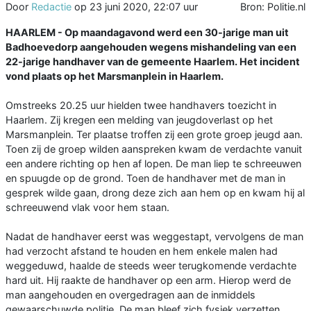
Door
Redactie
op
23 juni 2020, 22:07 uur
Bron: Politie.nl
HAARLEM - Op maandagavond werd een 30-jarige man uit
Badhoevedorp aangehouden wegens mishandeling van een
22-jarige handhaver van de gemeente Haarlem. Het incident
vond plaats op het Marsmanplein in Haarlem.
Omstreeks 20.25 uur hielden twee handhavers toezicht in
Haarlem. Zij kregen een melding van jeugdoverlast op het
Marsmanplein. Ter plaatse troffen zij een grote groep jeugd aan.
Toen zij de groep wilden aanspreken kwam de verdachte vanuit
een andere richting op hen af lopen. De man liep te schreeuwen
en spuugde op de grond. Toen de handhaver met de man in
gesprek wilde gaan, drong deze zich aan hem op en kwam hij al
schreeuwend vlak voor hem staan.
Nadat de handhaver eerst was weggestapt, vervolgens de man
had verzocht afstand te houden en hem enkele malen had
weggeduwd, haalde de steeds weer terugkomende verdachte
hard uit. Hij raakte de handhaver op een arm. Hierop werd de
man aangehouden en overgedragen aan de inmiddels
gewaarschuwde politie. De man bleef zich fysiek verzetten