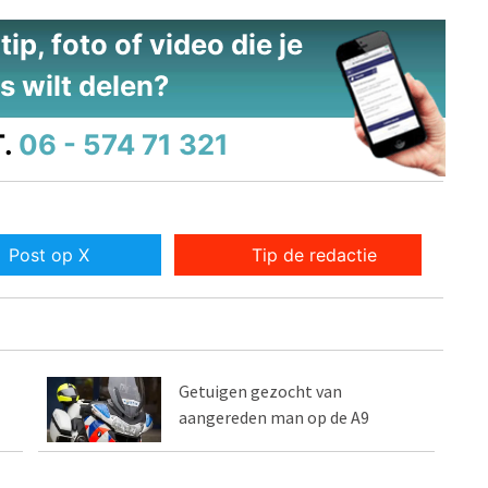
ip, foto of video die je
s wilt delen?
.
06 - 574 71 321
Post op X
Tip de redactie
Getuigen gezocht van
aangereden man op de A9