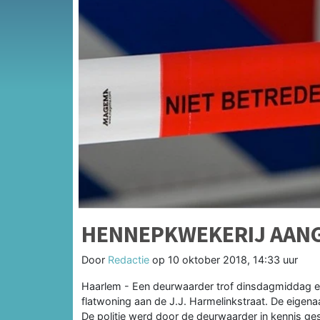
HENNEPKWEKERIJ AANG
Door
Redactie
op
10 oktober 2018, 14:33 uur
Haarlem - Een deurwaarder trof dinsdagmiddag e
flatwoning aan de J.J. Harmelinkstraat. De eige
De politie werd door de deurwaarder in kennis ges