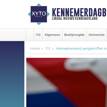
KENNEMERDAGB
lokaal nieuws kennemerland
112
Algemeen
Bedrijvengids
Gemeente
Home
112
Hennepkwekerij aangetroffen in