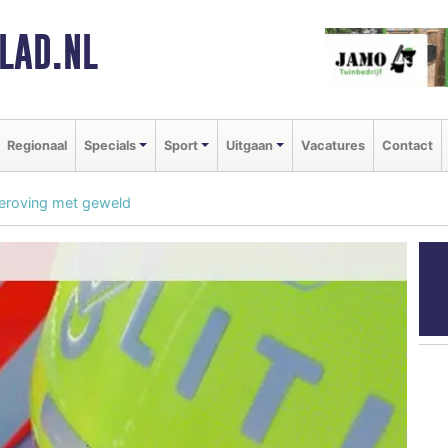
LAD.NL
Regionaal
Specials
Sport
Uitgaan
Vacatures
Contact
eroving met geweld