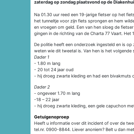
zaterdag op zondag plaatsvond op de Diakenhu
Na 01.30 uur reed een 19-jarige fietser op het f
het tunneltje voor zijn fiets sprongen en hem wil
en vroegen om geld. Een van hen sloeg de fietse
gingen in de richting van de Charta 77 Vaart. Het 19
De politie heeft een onderzoek ingesteld en is op
weten wie dit tweetal is. Van hen is het volgende
Dader 1
- 1.80 m lang
- 20 tot 24 jaar oud
- hij droeg zwarte kleding en had een bivakmuts 
Dader 2
- ongeveer 1.70 m lang
-18 – 22 jaar
- hij droeg zwarte kleding, een gele capuchon me
Getuigenoproep
Heeft u informatie over dit incident of over de twe
tel.nr. 0900-8844. Liever anoniem? Belt u dan me