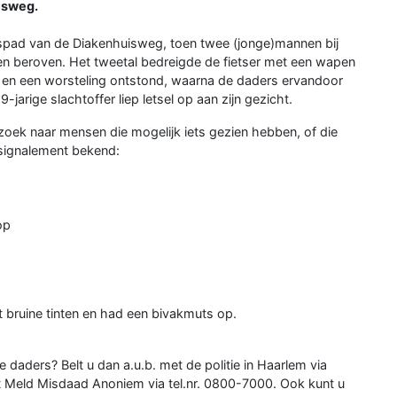
isweg.
ietspad van de Diakenhuisweg, toen twee (jonge)mannen bij
den beroven. Het tweetal bedreigde de fietser met een wapen
r en een worsteling ontstond, waarna de daders ervandoor
-jarige slachtoffer liep letsel op aan zijn gezicht.
 zoek naar mensen die mogelijk iets gezien hebben, of die
 signalement bekend:
op
t bruine tinten en had een bivakmuts op.
e daders? Belt u dan a.u.b. met de politie in Haarlem via
t Meld Misdaad Anoniem via tel.nr. 0800-7000. Ook kunt u