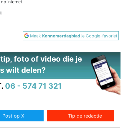
op internet.
j.
Maak
Kennemerdagblad
je Google-favoriet
ip, foto of video die je
s wilt delen?
.
06 - 574 71 321
Post op X
Tip de redactie