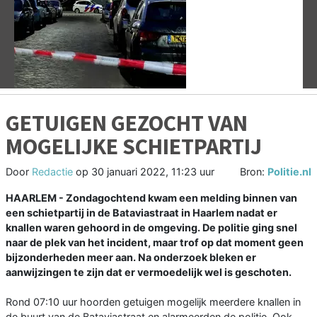
Vorige
V
GETUIGEN GEZOCHT VAN
MOGELIJKE SCHIETPARTIJ
Door
Redactie
op
30 januari 2022, 11:23 uur
Bron:
Politie.nl
HAARLEM - Zondagochtend kwam een melding binnen van
een schietpartij in de Bataviastraat in Haarlem nadat er
knallen waren gehoord in de omgeving. De politie ging snel
naar de plek van het incident, maar trof op dat moment geen
bijzonderheden meer aan. Na onderzoek bleken er
aanwijzingen te zijn dat er vermoedelijk wel is geschoten.
Rond 07:10 uur hoorden getuigen mogelijk meerdere knallen in
de buurt van de Bataviastraat en alarmeerden de politie. Ook