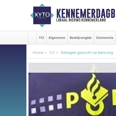
KENNEMERDAGB
lokaal nieuws kennemerland
112
Algemeen
Bedrijvengids
Gemeente
Home
112
Getuigen gezocht na beroving