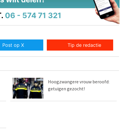
.
06 - 574 71 321
Post op X
Tip de redactie
Hoogzwangere vrouw beroofd:
getuigen gezocht!