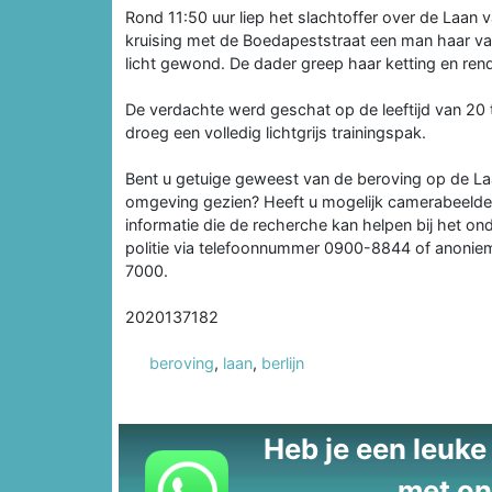
Rond 11:50 uur liep het slachtoffer over de Laan va
kruising met de Boedapeststraat een man haar van
licht gewond. De dader greep haar ketting en ren
De verdachte werd geschat op de leeftijd van 20 t
droeg een volledig lichtgrijs trainingspak.
Bent u getuige geweest van de beroving op de Laa
omgeving gezien? Heeft u mogelijk camerabeelden
informatie die de recherche kan helpen bij het 
politie via telefoonnummer 0900-8844 of anonie
7000.
2020137182
beroving
,
laan
,
berlijn
Heb je een leuke t
met on