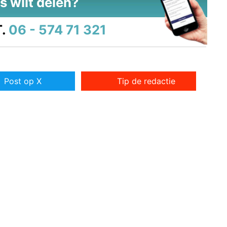
s wilt delen?
.
06 - 574 71 321
Post op X
Tip de redactie