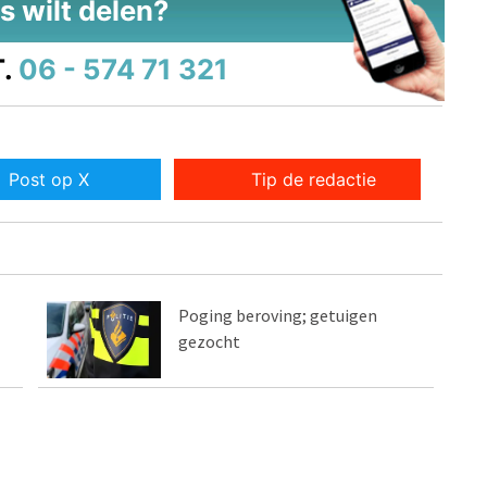
s wilt delen?
.
06 - 574 71 321
Post op X
Tip de redactie
Poging beroving; getuigen
gezocht