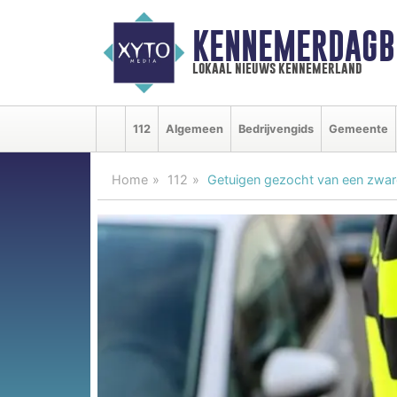
KENNEMERDAGB
lokaal nieuws kennemerland
112
Algemeen
Bedrijvengids
Gemeente
Home
112
Getuigen gezocht van een zwar