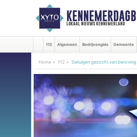
KENNEMERDAGB
lokaal nieuws kennemerland
112
Algemeen
Bedrijvengids
Gemeente
Home
112
Getuigen gezocht van beroving 