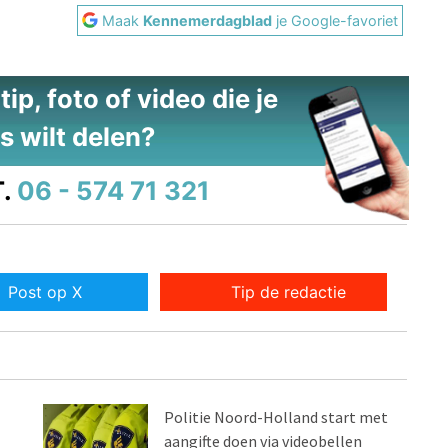
Maak
Kennemerdagblad
je Google-favoriet
ip, foto of video die je
s wilt delen?
.
06 - 574 71 321
Post op X
Tip de redactie
Politie Noord-Holland start met
aangifte doen via videobellen