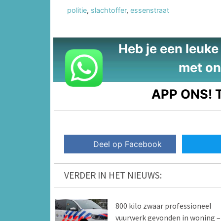
politie
,
slachtoffer
,
essenstraat
Heb je een leuke t
met on
APP ONS!
T
Deel op Facebook
VERDER IN HET NIEUWS:
800 kilo zwaar professioneel
vuurwerk gevonden in woning –