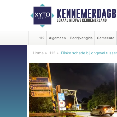
KENNEMERDAGB
lokaal nieuws kennemerland
112
Algemeen
Bedrijvengids
Gemeente
Home
112
Flinke schade bij ongeval tuss