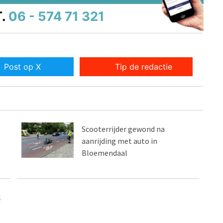
.
06 - 574 71 321
Post op X
Tip de redactie
Scooterrijder gewond na
aanrijding met auto in
Bloemendaal
l