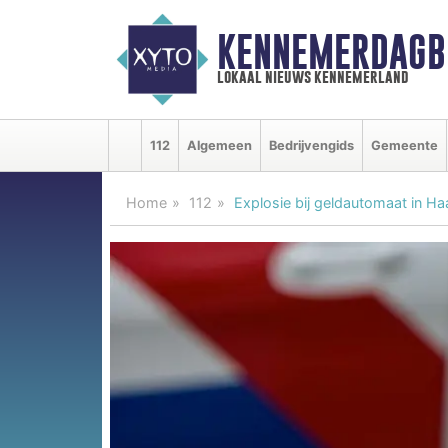
KENNEMERDAGB
lokaal nieuws kennemerland
112
Algemeen
Bedrijvengids
Gemeente
Home
112
Explosie bij geldautomaat in Ha