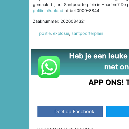
gemaakt bij het Santpoorterplein in Haarlem? De p
politie.nl/upload
of bel 0900-8844.
Zaaknummer: 2026084321
politie
,
explosie
,
santpoorterplein
Heb je een leuke t
met on
APP ONS!
T
Deel op Facebook