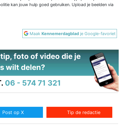
olitie kan jouw hulp goed gebruiken. Upload je beelden via
Maak
Kennemerdagblad
je Google-favoriet
ip, foto of video die je
s wilt delen?
.
06 - 574 71 321
Post op X
Tip de redactie