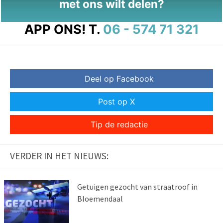
met ons wilt delen?
APP ONS!
T.
06 - 574 71 321
Deel op Facebook
Post op X
Tip de redactie
VERDER IN HET NIEUWS:
Getuigen gezocht van straatroof in
Bloemendaal