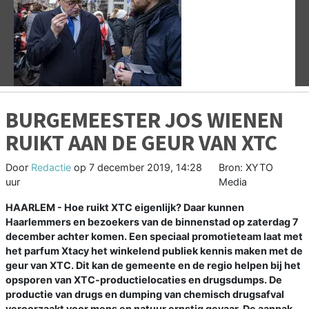
Vorige
V
BURGEMEESTER JOS WIENEN
RUIKT AAN DE GEUR VAN XTC
Door
Redactie
op
7 december 2019, 14:28
Bron: XYTO
uur
Media
HAARLEM - Hoe ruikt XTC eigenlijk? Daar kunnen
Haarlemmers en bezoekers van de binnenstad op zaterdag 7
december achter komen. Een speciaal promotieteam laat met
het parfum Xtacy het winkelend publiek kennis maken met de
geur van XTC. Dit kan de gemeente en de regio helpen bij het
opsporen van XTC-productielocaties en drugsdumps. De
productie van drugs en dumping van chemisch drugsafval
veroorzaakt voor mens en natuur ernstig gevaar. De aanpak