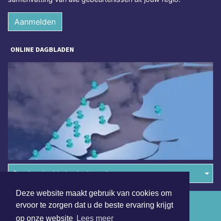
Aanmelden
ONLINE DAGBLADEN
Overige dagbladen in de regio
Deze website maakt gebruik van cookies om
Algemene voorwaarden
ervoor te zorgen dat u de beste ervaring krijgt
op onze website
Lees meer
Disclaimer