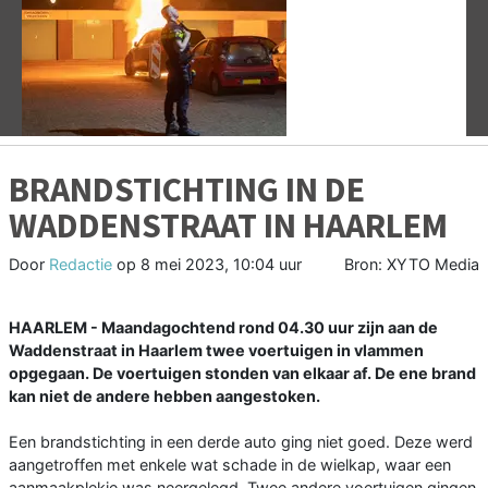
Vorige
V
BRANDSTICHTING IN DE
WADDENSTRAAT IN HAARLEM
Door
Redactie
op
8 mei 2023, 10:04 uur
Bron: XYTO Media
HAARLEM - Maandagochtend rond 04.30 uur zijn aan de
Waddenstraat in Haarlem twee voertuigen in vlammen
opgegaan. De voertuigen stonden van elkaar af. De ene brand
kan niet de andere hebben aangestoken.
Een brandstichting in een derde auto ging niet goed. Deze werd
aangetroffen met enkele wat schade in de wielkap, waar een
aanmaakplekje was neergelegd. Twee andere voertuigen gingen