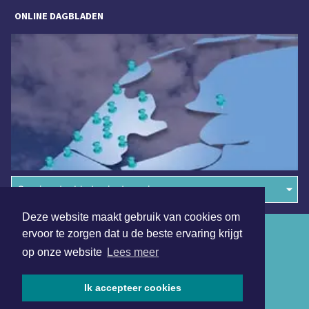
ONLINE DAGBLADEN
Overige dagbladen in de regio
Deze website maakt gebruik van cookies om
Algemene voorwaarden
ervoor te zorgen dat u de beste ervaring krijgt
op onze website
Lees meer
Disclaimer
Privacy Statement
Ik accepteer cookies