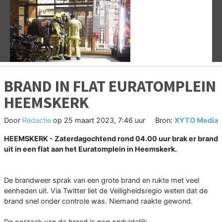
Vorige
V
BRAND IN FLAT EURATOMPLEIN
HEEMSKERK
Door
Redactie
op
25 maart 2023, 7:46 uur
Bron:
XYTO Media
HEEMSKERK - Zaterdagochtend rond 04.00 uur brak er brand
uit in een flat aan het Euratomplein in Heemskerk.
De brandweer sprak van een grote brand en rukte met veel
eenheden uit. Via Twitter liet de Veiligheidsregio weten dat de
brand snel onder controle was. Niemand raakte gewond.
De oorzaak van de brand is nog onduidelijk.