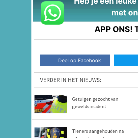
Heb je een leuke t
met on
APP ONS!
T
Deel op Facebook
VERDER IN HET NIEUWS:
Getuigen gezocht van
geweldsincident
Tieners aangehouden na