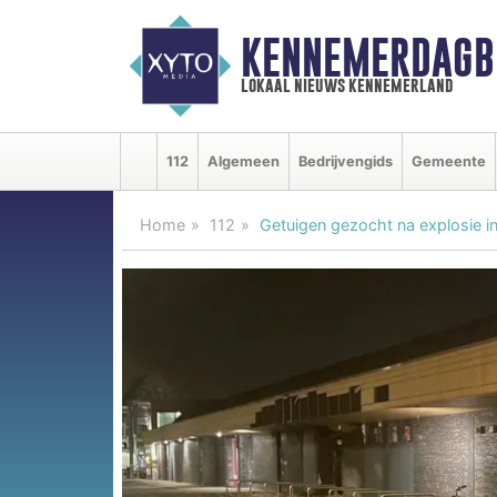
KENNEMERDAGB
lokaal nieuws kennemerland
112
Algemeen
Bedrijvengids
Gemeente
Home
112
Getuigen gezocht na explosie in