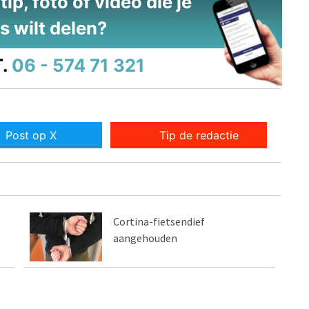
ip, foto of video die je
s wilt delen?
.
06 - 574 71 321
Post op X
Tip de redactie
Cortina-fietsendief
aangehouden