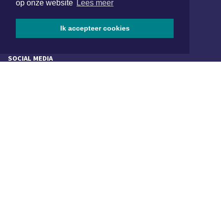
op onze website
Lees meer
072 8200 600
redactie@xyto.nl
Ik accepteer cookies
www.xyto.nl
SOCIAL MEDIA
NIEUWSBRIEF AANMELDEN
Schrijf je in voor onze nieuwsbrief en krijg wekelijks een
samenvatting van alle gebeurtenissen uit jouw regio.
Aanmelden
ONLINE DAGBLADEN